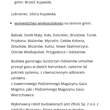
gmin: Brześć Kujawski,
Lubraniec, Izbica Kujawska,
województwa wielkopolskiego
na terenie gmin:
Babiak, Osiek Mały, Koło, Kościelec, Brudzew, Turek,
Przykona, Malanów, Mycielin, Ceków Kolonia,
Żelazków, Blizanów, Kalisz, Nowe Skalmierzyce,
Ostrów Wielkopolski, Przygodzice i Odolanów.
Budowa gazociągu Gustorzyn-Odolanów umożliwi
przesył gazu w dwóch kierunkach, zależnie od
potrzeb systemu, z równoczesnym odbiorem
zarówno
z Kawernowego Podziemnego Magazynu Gazu
Mogilno, jaki i Podziemnego Magazynu Gazu
Wierzchowice.
Wykonawcą robót budowlanych jest ZRUG Sp. z o.o. z
siedzibą Poznaniu. Firma wybrana w drodze