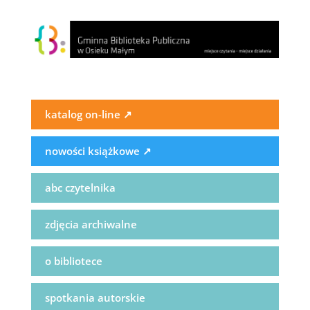
katalog on-line
↗
nowości książkowe
↗
abc czytelnika
zdjęcia archiwalne
o bibliotece
spotkania autorskie