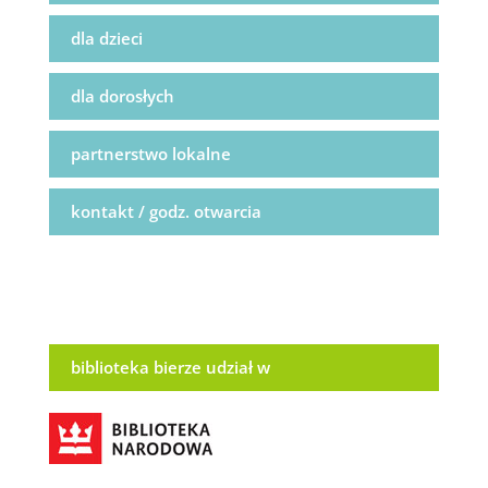
dla dzieci
dla dorosłych
partnerstwo lokalne
kontakt / godz. otwarcia
biblioteka bierze udział w