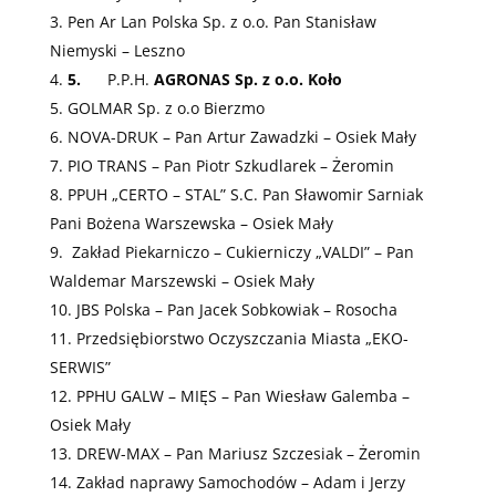
Pen Ar Lan Polska Sp. z o.o. Pan Stanisław
Niemyski – Leszno
5.
P.P.H.
AGRONAS Sp. z o.o. Koło
GOLMAR Sp. z o.o Bierzmo
NOVA-DRUK – Pan Artur Zawadzki – Osiek Mały
PIO TRANS – Pan Piotr Szkudlarek – Żeromin
PPUH „CERTO – STAL” S.C. Pan Sławomir Sarniak
Pani Bożena Warszewska – Osiek Mały
Zakład Piekarniczo – Cukierniczy „VALDI” – Pan
Waldemar Marszewski – Osiek Mały
JBS Polska – Pan Jacek Sobkowiak – Rosocha
Przedsiębiorstwo Oczyszczania Miasta „EKO-
SERWIS”
PPHU GALW – MIĘS – Pan Wiesław Galemba –
Osiek Mały
DREW-MAX – Pan Mariusz Szczesiak – Żeromin
Zakład naprawy Samochodów – Adam i Jerzy