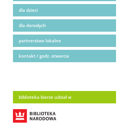
dla dzieci
dla dorosłych
partnerstwo lokalne
kontakt / godz. otwarcia
biblioteka bierze udział w