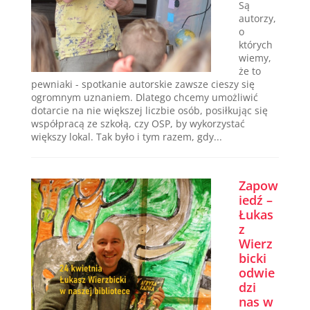
Są
autorzy,
o
których
wiemy,
że to
pewniaki - spotkanie autorskie zawsze cieszy się
ogromnym uznaniem. Dlatego chcemy umożliwić
dotarcie na nie większej liczbie osób, posiłkując się
współpracą ze szkołą, czy OSP, by wykorzystać
większy lokal. Tak było i tym razem, gdy...
Zapow
iedź –
Łukas
z
Wierz
bicki
odwie
dzi
nas w