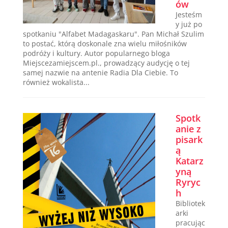
ów
Jesteśm
y już po
spotkaniu "Alfabet Madagaskaru". Pan Michał Szulim
to postać, którą doskonale zna wielu miłośników
podróży i kultury. Autor popularnego bloga
Miejscezamiejscem.pl., prowadzący audycję o tej
samej nazwie na antenie Radia Dla Ciebie. To
również wokalista...
Spotk
anie z
pisark
ą
Katarz
yną
Ryryc
h
Bibliotek
arki
pracując