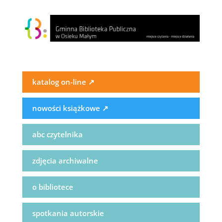
katalog on-line
↗
nowości książkowe
↗
abc czytelnika
zdjęcia archiwalne
o bibliotece
spotkania autorskie