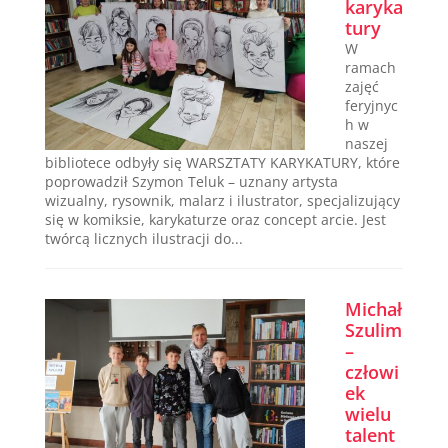
karyka
tury
W
ramach
zajęć
feryjnyc
h w
naszej
bibliotece odbyły się WARSZTATY KARYKATURY, które
poprowadził Szymon Teluk – uznany artysta
wizualny, rysownik, malarz i ilustrator, specjalizujący
się w komiksie, karykaturze oraz concept arcie. Jest
twórcą licznych ilustracji do...
Michał
Szulim
–
człowi
ek
wielu
talent