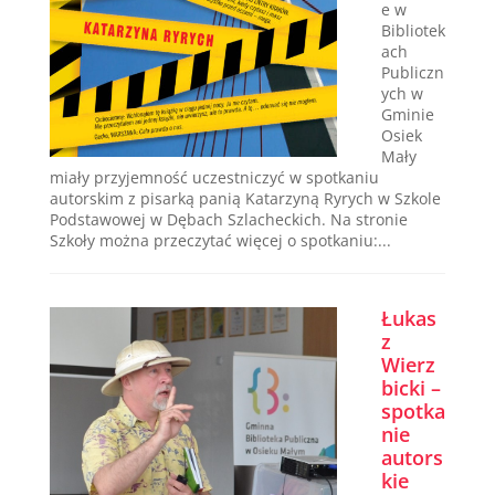
e w
Bibliotek
ach
Publiczn
ych w
Gminie
Osiek
Mały
miały przyjemność uczestniczyć w spotkaniu
autorskim z pisarką panią Katarzyną Ryrych w Szkole
Podstawowej w Dębach Szlacheckich. Na stronie
Szkoły można przeczytać więcej o spotkaniu:...
Łukas
z
Wierz
bicki –
spotka
nie
autors
kie