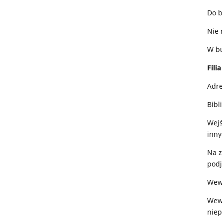
Do b
Nie 
W bu
Fili
Adre
Bibl
Wejś
inny
Na z
podj
Wewn
Wewn
nie