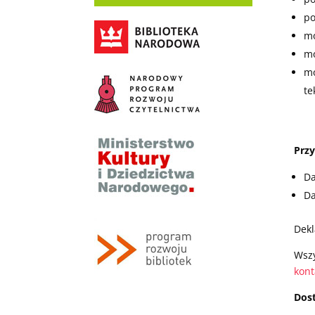
po
mo
mo
mo
te
Przy
Da
Da
Dekl
Wszy
kont
Dost