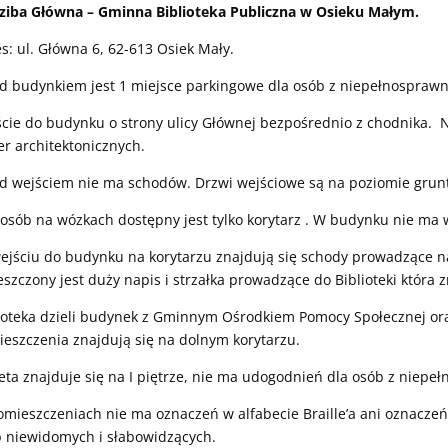
ziba Główna – Gminna Biblioteka Publiczna w Osieku Małym.
s: ul. Główna 6, 62-613 Osiek Mały.
d budynkiem jest 1 miejsce parkingowe dla osób z niepełnosprawn
cie do budynku o strony ulicy Głównej bezpośrednio z chodnika. Ni
er architektonicznych.
d wejściem nie ma schodów. Drzwi wejściowe są na poziomie grun
osób na wózkach dostępny jest tylko korytarz . W budynku nie ma 
ejściu do budynku na korytarzu znajdują się schody prowadzące na 
szczony jest duży napis i strzałka prowadzące do Biblioteki która z
ioteka dzieli budynek z Gminnym Ośrodkiem Pomocy Społecznej or
eszczenia znajdują się na dolnym korytarzu.
eta znajduje się na I piętrze, nie ma udogodnień dla osób z niepe
mieszczeniach nie ma oznaczeń w alfabecie Braille’a ani oznacze
 niewidomych i słabowidzących.