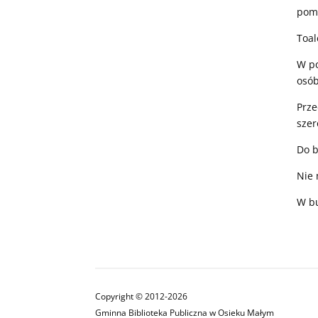
pomi
Toal
W po
osób
Prze
szer
Do b
Nie 
W bu
Copyright © 2012-2026
Gminna Biblioteka Publiczna w Osieku Małym