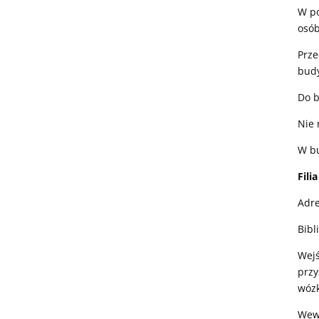
W po
osób
Prze
budy
Do b
Nie 
W bu
Fili
Adre
Bibl
Wejś
przy
wózk
Wewn