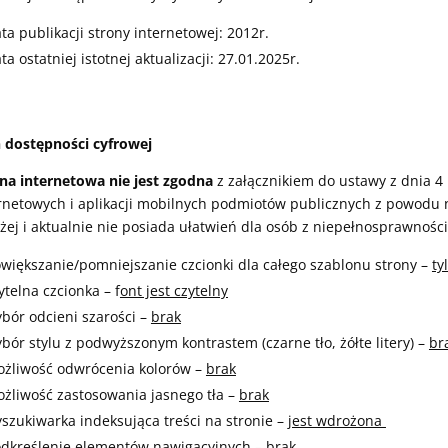
ta publikacji strony internetowej: 2012r.
ta ostatniej istotnej aktualizacji: 27.01.2025r.
 dostępności cyfrowej
na internetowa nie jest zgodna
z załącznikiem do ustawy z dnia 4 
rnetowych i aplikacji mobilnych podmiotów publicznych z powodu
żej i aktualnie nie posiada ułatwień dla osób z niepełnosprawności
większanie/pomniejszanie czcionki dla całego szablonu strony –
ty
ytelna czcionka – f
ont jest czytelny
bór odcieni szarości –
brak
bór stylu z podwyższonym kontrastem (czarne tło, żółte litery) –
br
żliwość odwrócenia kolorów –
brak
żliwość zastosowania jasnego tła –
brak
szukiwarka indeksująca treści na stronie –
jest wdrożona
dkreślenie elementów nawigacyjnych –
brak