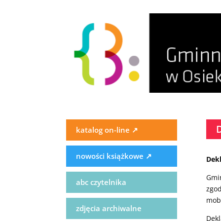
katalog on-line
↗
nowości książkowe
↗
Dekl
Gmin
abc czytelnika
zgod
mobi
zdjęcia archiwalne
Dekl