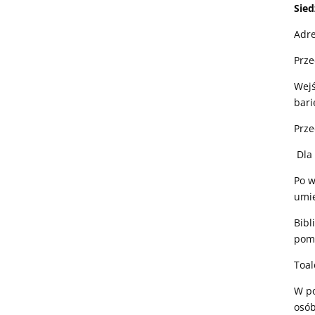
Sied
Adre
Prze
Wejś
bari
Prze
Dla 
Po w
umie
Bibl
pomi
Toal
W po
osób