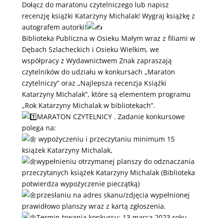
Dołącz do maratonu czytelniczego lub napisz
recenzję książki Katarzyny Michalak! Wygraj książkę z
autografem autorki!
Biblioteka Publiczna w Osieku Małym wraz z filiami w
Dębach Szlacheckich i Osieku Wielkim, we
współpracy z Wydawnictwem Znak zapraszają
czytelników do udziału w konkursach „Maraton
czytelniczy” oraz „Najlepsza recenzja Książki
Katarzyny Michalak”, które są elementem programu
„Rok Katarzyny Michalak w bibliotekach”.
MARATON CZYTELNICY . Zadanie konkursowe
polega na:
wypożyczeniu i przeczytaniu minimum 15
książek Katarzyny Michalak,
wypełnieniu otrzymanej planszy do odznaczania
przeczytanych książek Katarzyny Michalak (Biblioteka
potwierdza wypożyczenie pieczątką)
przesłaniu na adres skanu/zdjęcia wypełnionej
prawidłowo planszy wraz z kartą zgłoszenia.
Termin trwania konkursu: 13 marca 2023 roku