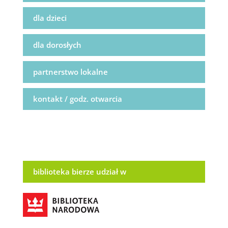
dla dzieci
dla dorosłych
partnerstwo lokalne
kontakt / godz. otwarcia
biblioteka bierze udział w