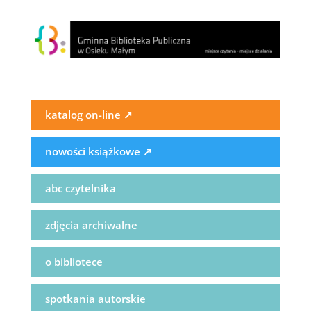
katalog on-line
↗
nowości książkowe
↗
abc czytelnika
zdjęcia archiwalne
o bibliotece
spotkania autorskie