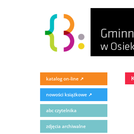
K
katalog on-line
↗
nowości książkowe
↗
abc czytelnika
zdjęcia archiwalne