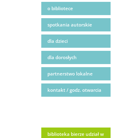
o bibliotece
spotkania autorskie
dla dzieci
dla dorosłych
partnerstwo lokalne
kontakt / godz. otwarcia
biblioteka bierze udział w