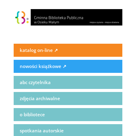
katalog on-line
↗
nowości książkowe
↗
abc czytelnika
zdjęcia archiwalne
o bibliotece
spotkania autorskie