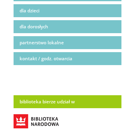
dla dzieci
dla dorosłych
partnerstwo lokalne
kontakt / godz. otwarcia
biblioteka bierze udział w