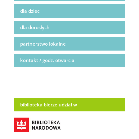
dla dzieci
dla dorosłych
partnerstwo lokalne
kontakt / godz. otwarcia
biblioteka bierze udział w