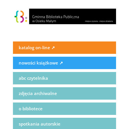
katalog on-line
↗
nowości książkowe
↗
abc czytelnika
zdjęcia archiwalne
o bibliotece
spotkania autorskie