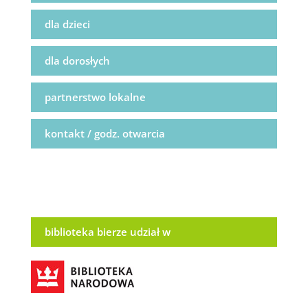
dla dzieci
dla dorosłych
partnerstwo lokalne
kontakt / godz. otwarcia
biblioteka bierze udział w