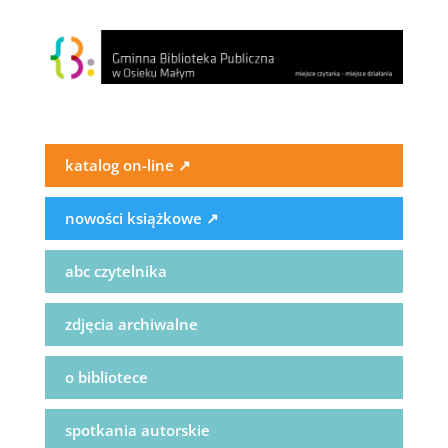
katalog on-line
↗
nowości książkowe
↗
abc czytelnika
zdjęcia archiwalne
o bibliotece
spotkania autorskie