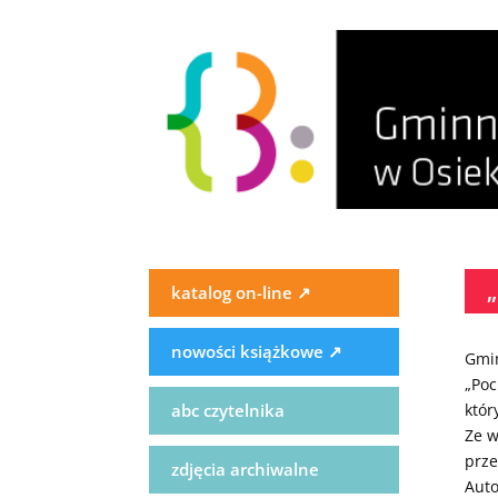
katalog on-line
↗
nowości książkowe
↗
Gmin
„Poc
abc czytelnika
któr
Ze w
prze
zdjęcia archiwalne
Auto