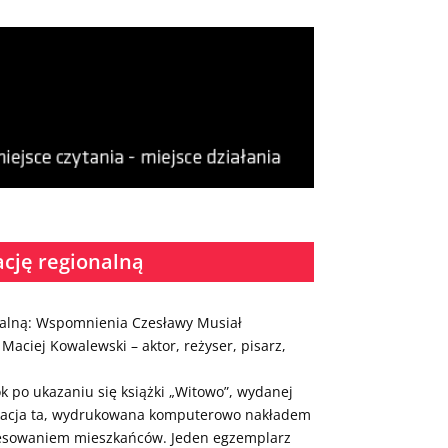
ację regionalną
nalną: Wspomnienia Czesławy Musiał
aciej Kowalewski – aktor, reżyser, pisarz,
 po ukazaniu się książki „Witowo”, wydanej
likacja ta, wydrukowana komputerowo nakładem
eresowaniem mieszkańców. Jeden egzemplarz