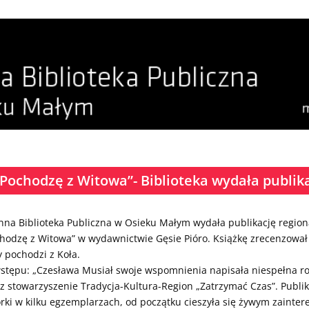
„Pochodzę z Witowa”- Biblioteka wydała publik
na Biblioteka Publiczna w Osieku Małym wydała publikację regio
hodzę z Witowa” w wydawnictwie Gęsie Pióro. Książkę zrecenzował M
y pochodzi z Koła.
stępu: „Czesława Musiał swoje wspomnienia napisała niespełna rok
z stowarzyszenie Tradycja-Kultura-Region „Zatrzymać Czas”. Pub
rki w kilku egzempl
arzach, od początku cieszyła się żywym zaint