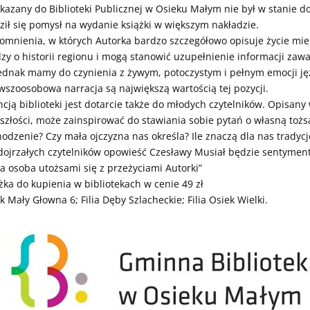
kazany do Biblioteki Publicznej w Osieku Małym nie był w stanie d
ził się pomysł na wydanie książki w większym nakładzie.
mnienia, w których Autorka bardzo szczegółowo opisuje życie mies
zy o historii regionu i mogą stanowić uzupełnienie informacji zaw
ednak mamy do czynienia z żywym, potoczystym i pełnym emocji jęz
wszoosobowa narracja są największą wartością tej pozycji.
ncją biblioteki jest dotarcie także do młodych czytelników. Opisany
szłości, może zainspirować do stawiania sobie pytań o własną tożs
odzenie? Czy mała ojczyzna nas określa? Ile znaczą dla nas tradycj
dojrzałych czytelników opowieść Czesławy Musiał będzie sentyment
a osoba utożsami się z przeżyciami Autorki”
żka do kupienia w bibliotekach w cenie 49 zł
k Mały Głowna 6; Filia Dęby Szlacheckie; Filia Osiek Wielki.