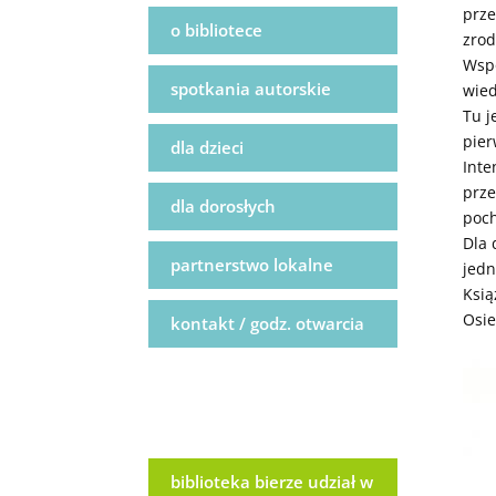
prze
o bibliotece
zrod
Wspo
spotkania autorskie
wied
Tu j
pier
dla dzieci
Inte
prze
dla dorosłych
poch
Dla 
partnerstwo lokalne
jedn
Ksią
Osie
kontakt / godz. otwarcia
biblioteka bierze udział w