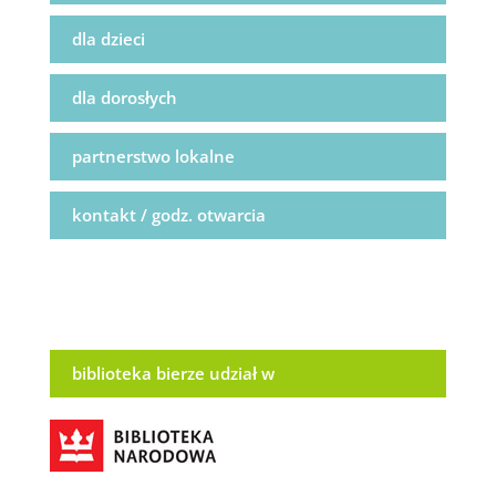
dla dzieci
dla dorosłych
partnerstwo lokalne
kontakt / godz. otwarcia
biblioteka bierze udział w