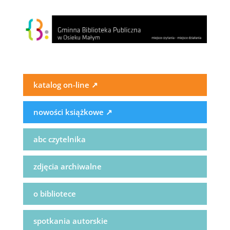
katalog on-line
↗
nowości książkowe
↗
abc czytelnika
zdjęcia archiwalne
o bibliotece
spotkania autorskie