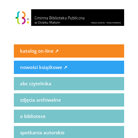
katalog on-line
↗
nowości książkowe
↗
abc czytelnika
zdjęcia archiwalne
o bibliotece
spotkania autorskie