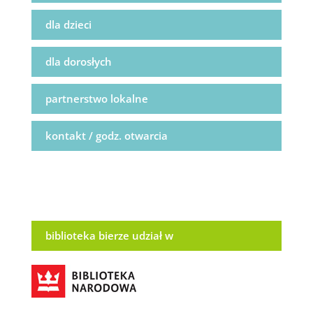
dla dzieci
dla dorosłych
partnerstwo lokalne
kontakt / godz. otwarcia
biblioteka bierze udział w