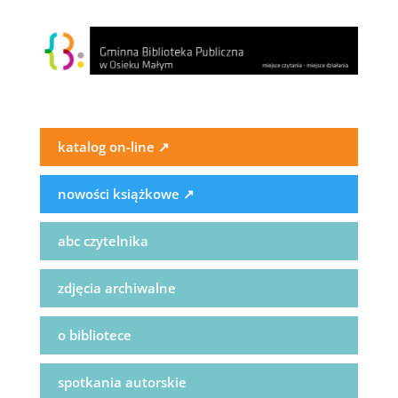
katalog on-line
↗
nowości książkowe
↗
abc czytelnika
zdjęcia archiwalne
o bibliotece
spotkania autorskie