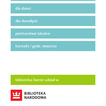
dla dzieci
dla dorosłych
partnerstwo lokalne
kontakt / godz. otwarcia
biblioteka bierze udział w