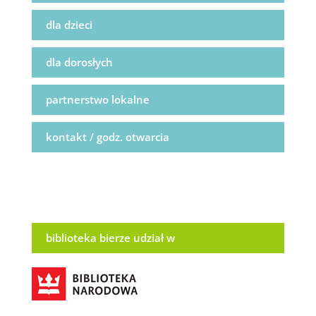
dla dzieci
dla dorosłych
partnerstwo lokalne
kontakt / godz. otwarcia
biblioteka bierze udział w