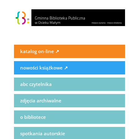
katalog on-line
↗
nowości książkowe
↗
abc czytelnika
zdjęcia archiwalne
o bibliotece
spotkania autorskie